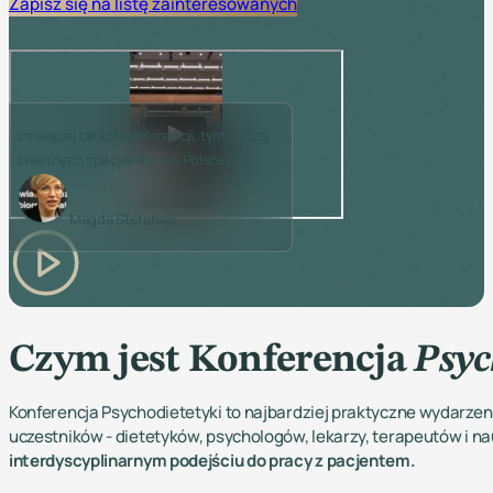
Zapisz się na listę zainteresowanych
Im więcej takich konferencji, tym więcej
świetnych specjalistów w Polsce!
Magda Stefaniak
Czym jest Konferencja
Psyc
Konferencja Psychodietetyki to najbardziej praktyczne wydarzen
uczestników - dietetyków, psychologów, lekarzy, terapeutów i na
interdyscyplinarnym podejściu do pracy z pacjentem.