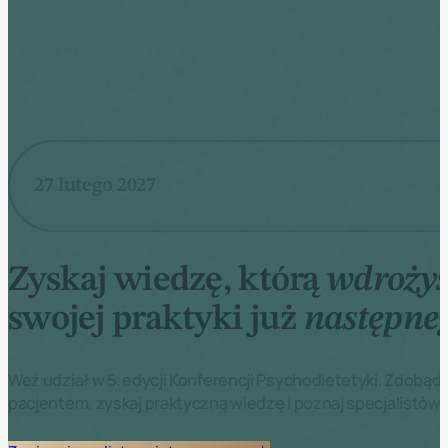
27 lutego 2027
Zyskaj wiedzę, którą
wdrożys
swojej praktyki już
następne
Weź udział w 5. edycji Konferencji Psychodietetyki. Zdobądź
pacjentem, zyskaj praktyczną wiedzę i poznaj specjalistów 