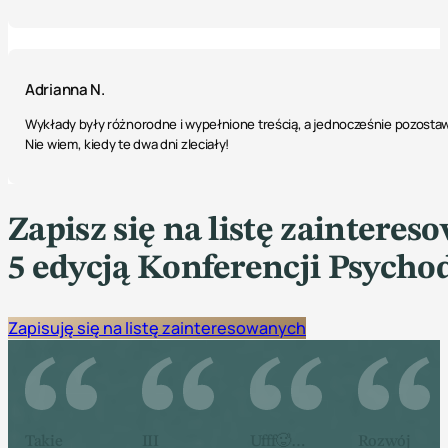
Adrianna N.
Wykłady były różnorodne i wypełnione treścią, a jednocześnie pozostaw
Nie wiem, kiedy te dwa dni zleciały!
Zapisz się na listę zaintere
5 edycją Konferencji Psychod
Zapisuję się na listę zainteresowanych
Takie
III
Ufff🥵…
Rozwój